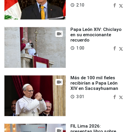
2:10
access_time
Papa León XIV: Chiclayo
en su emocionante
recuerdo
1:00
access_time
Más de 100 mil fieles
recibirían a Papa León
XIV en Sacsayhuaman
3:01
access_time
FIL Lima 2026:
presentan libro sobre