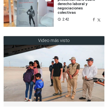
derecho laboral y
negociaciones
colectivas
2:42
access_time
Video más visto