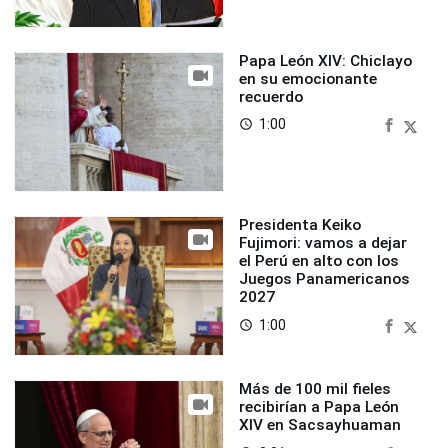
Papa León XIV: Chiclayo
en su emocionante
recuerdo
1:00
access_time
Presidenta Keiko
Fujimori: vamos a dejar
el Perú en alto con los
Juegos Panamericanos
2027
1:00
access_time
Más de 100 mil fieles
recibirían a Papa León
XIV en Sacsayhuaman