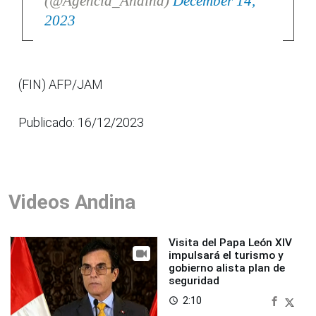
(@Agencia_Andina)
December 14,
2023
(FIN) AFP/JAM
Publicado: 16/12/2023
Videos Andina
Visita del Papa León XIV
impulsará el turismo y
gobierno alista plan de
seguridad
2:10
access_time