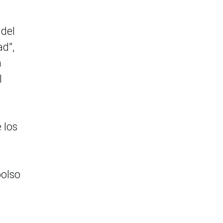
 del
ad”,
a
l
 los
bolso