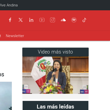
Vive Andina
t
Newsletter
Video más visto
os
Las más leídas