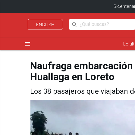
Bicentenar
ENGLISH
menu
Lo úl
Naufraga embarcación fl
Huallaga en Loreto
Los 38 pasajeros que viajaban d