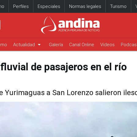
io
Perfiles
Especiales
Normas legales
Turismo
arrow_drop_down
timo
Actualidad
Galería
Canal Online
Videos
Podcas
uvial de pasajeros en el río
e Yurimaguas a San Lorenzo salieron iles