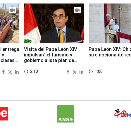
i entrega
Visita del Papa León XIV
Papa León XIV: Chi
 y
impulsará el turismo y
su emocionante re
 clases
gobierno alista plan de
seguridad
2:10
1:00
access_time
access_time