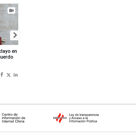
clayo en
cuerdo