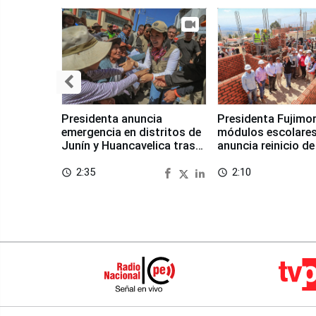
Presidenta anuncia
Presidenta Fujimor
emergencia en distritos de
módulos escolares
Junín y Huancavelica tras
anuncia reinicio de
sismo
en Chongos Bajo
2:35
2:10
access_time
access_time