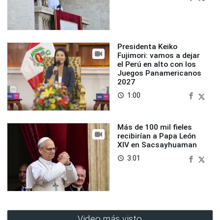
Presidenta Keiko
Fujimori: vamos a dejar
el Perú en alto con los
Juegos Panamericanos
2027
1:00
access_time
Más de 100 mil fieles
recibirían a Papa León
XIV en Sacsayhuaman
3:01
access_time
Video más visto