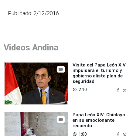
Publicado: 2/12/2016
Videos Andina
Visita del Papa León XIV
impulsará el turismo y
gobierno alista plan de
seguridad
2:10
access_time
Papa León XIV: Chiclayo
en su emocionante
recuerdo
1:00
access_time