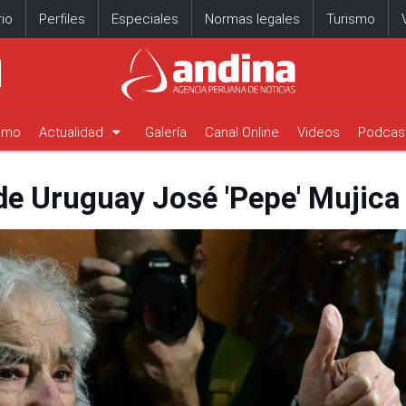
io
Perfiles
Especiales
Normas legales
Turismo
arrow_drop_down
timo
Actualidad
Galería
Canal Online
Videos
Podcas
 de Uruguay José 'Pepe' Mujica