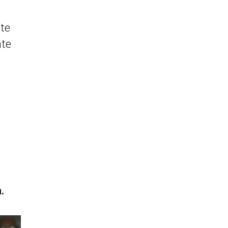
nte
nte
.