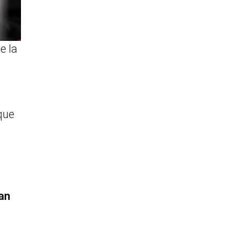
e la
que
an