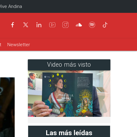
Vive Andina
t
Newsletter
Video más visto
Las más leídas