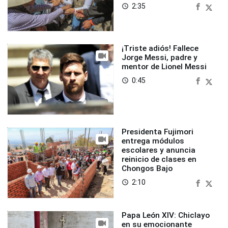
2:35
access_time
¡Triste adiós! Fallece
Jorge Messi, padre y
mentor de Lionel Messi
0:45
access_time
Presidenta Fujimori
entrega módulos
escolares y anuncia
reinicio de clases en
Chongos Bajo
2:10
access_time
Papa León XIV: Chiclayo
en su emocionante