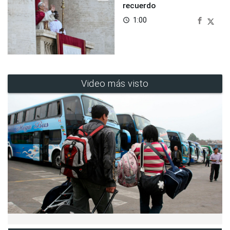
recuerdo
1:00
access_time
Video más visto