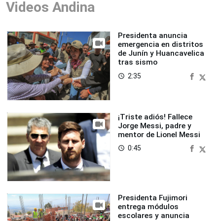
Videos Andina
Presidenta anuncia
emergencia en distritos
de Junín y Huancavelica
tras sismo
2:35
access_time
¡Triste adiós! Fallece
Jorge Messi, padre y
mentor de Lionel Messi
0:45
access_time
Presidenta Fujimori
entrega módulos
escolares y anuncia