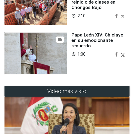
reinicio de clases en
Chongos Bajo
2:10
access_time
Papa León XIV: Chiclayo
en su emocionante
recuerdo
1:00
access_time
Video más visto