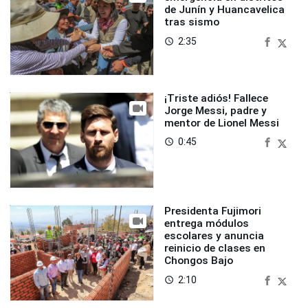
de Junín y Huancavelica
tras sismo
2:35
access_time
¡Triste adiós! Fallece
Jorge Messi, padre y
mentor de Lionel Messi
0:45
access_time
Presidenta Fujimori
entrega módulos
escolares y anuncia
reinicio de clases en
Chongos Bajo
2:10
access_time