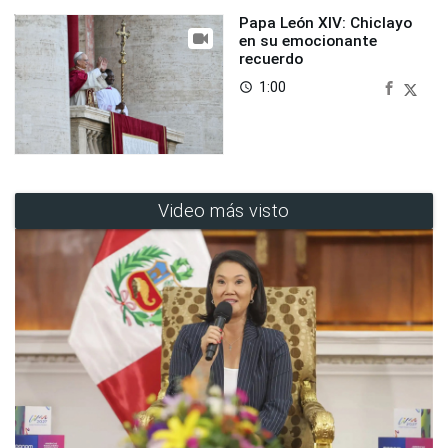
Papa León XIV: Chiclayo
en su emocionante
recuerdo
1:00
access_time
Video más visto