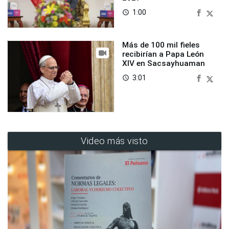
1:00
access_time
Más de 100 mil fieles
recibirían a Papa León
XIV en Sacsayhuaman
3:01
access_time
Video más visto