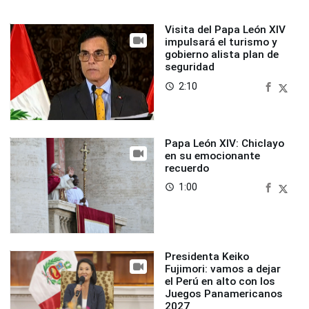
Visita del Papa León XIV
impulsará el turismo y
gobierno alista plan de
seguridad
2:10
access_time
Papa León XIV: Chiclayo
en su emocionante
recuerdo
1:00
access_time
Presidenta Keiko
Fujimori: vamos a dejar
el Perú en alto con los
Juegos Panamericanos
2027