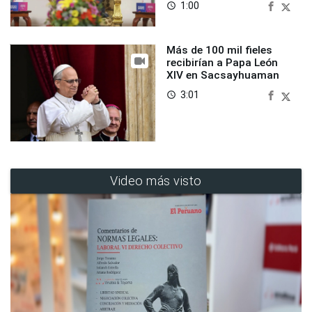
1:00
access_time
Más de 100 mil fieles
recibirían a Papa León
XIV en Sacsayhuaman
3:01
access_time
Video más visto