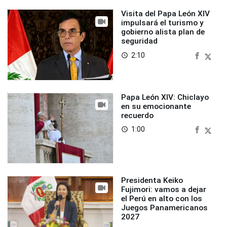
Visita del Papa León XIV
impulsará el turismo y
gobierno alista plan de
seguridad
2:10
access_time
Papa León XIV: Chiclayo
en su emocionante
recuerdo
1:00
access_time
Presidenta Keiko
Fujimori: vamos a dejar
el Perú en alto con los
Juegos Panamericanos
2027