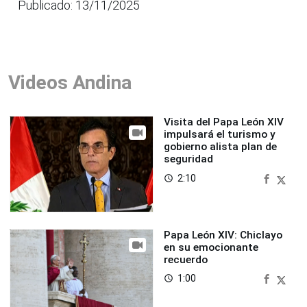
Publicado: 13/11/2025
Videos Andina
Visita del Papa León XIV
impulsará el turismo y
gobierno alista plan de
seguridad
2:10
access_time
Papa León XIV: Chiclayo
en su emocionante
recuerdo
1:00
access_time