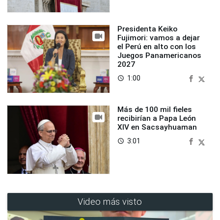
Presidenta Keiko
Fujimori: vamos a dejar
el Perú en alto con los
Juegos Panamericanos
2027
1:00
access_time
Más de 100 mil fieles
recibirían a Papa León
XIV en Sacsayhuaman
3:01
access_time
Video más visto