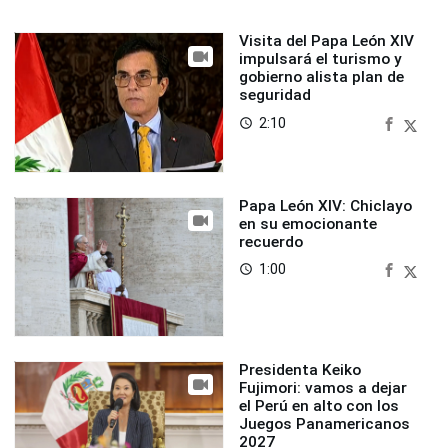
Visita del Papa León XIV
impulsará el turismo y
gobierno alista plan de
seguridad
2:10
access_time
Papa León XIV: Chiclayo
en su emocionante
recuerdo
1:00
access_time
Presidenta Keiko
Fujimori: vamos a dejar
el Perú en alto con los
Juegos Panamericanos
2027