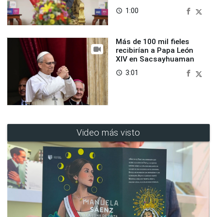
1:00
access_time
Más de 100 mil fieles
recibirían a Papa León
XIV en Sacsayhuaman
3:01
access_time
Video más visto