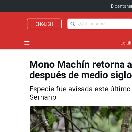
Bicentenar
ENGLISH
menu
Lo úl
Mono Machín retorna a
después de medio siglo
Especie fue avisada este últim
Sernanp