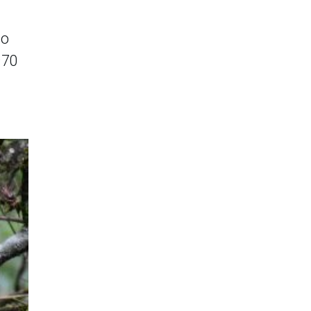
io
970