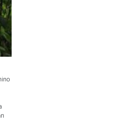
mino
a
an