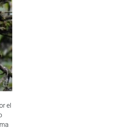
r el
o
rma