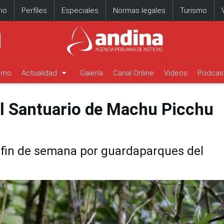
io
Perfiles
Especiales
Normas legales
Turismo
arrow_drop_down
timo
Actualidad
Galería
Canal Online
Videos
Podcas
l Santuario de Machu Picchu
o fin de semana por guardaparques del