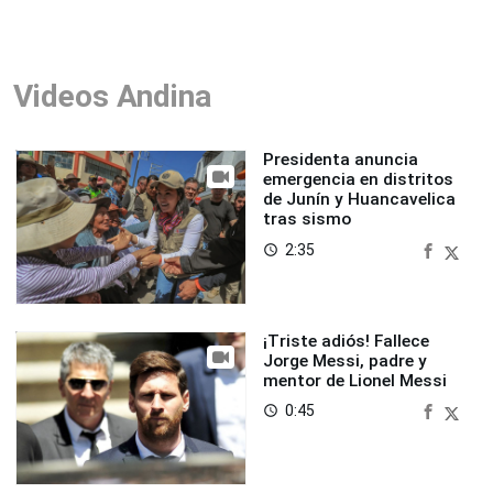
Videos Andina
Presidenta anuncia
emergencia en distritos
de Junín y Huancavelica
tras sismo
2:35
access_time
¡Triste adiós! Fallece
Jorge Messi, padre y
mentor de Lionel Messi
0:45
access_time