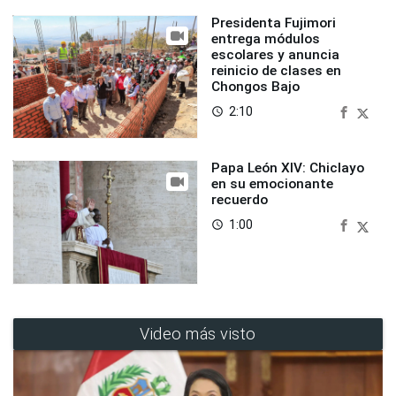
Presidenta Fujimori
entrega módulos
escolares y anuncia
reinicio de clases en
Chongos Bajo
2:10
access_time
Papa León XIV: Chiclayo
en su emocionante
recuerdo
1:00
access_time
Video más visto