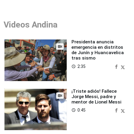
Videos Andina
Presidenta anuncia
emergencia en distritos
de Junín y Huancavelica
tras sismo
2:35
access_time
¡Triste adiós! Fallece
Jorge Messi, padre y
mentor de Lionel Messi
0:45
access_time