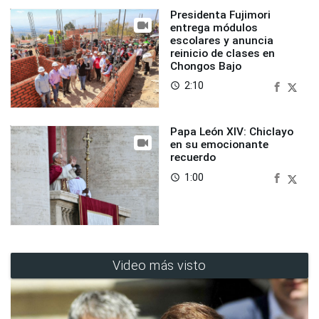
Presidenta Fujimori
entrega módulos
escolares y anuncia
reinicio de clases en
Chongos Bajo
2:10
access_time
Papa León XIV: Chiclayo
en su emocionante
recuerdo
1:00
access_time
Video más visto