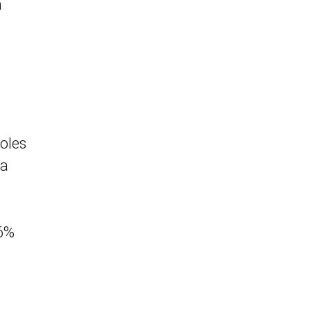
a
oles
ra
 6%