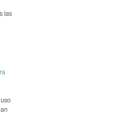
s las
ra
 uso
gan