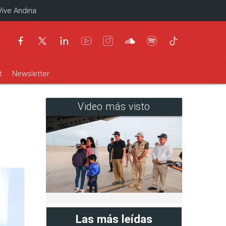
Vive Andina
t
Newsletter
Video más visto
Las más leídas