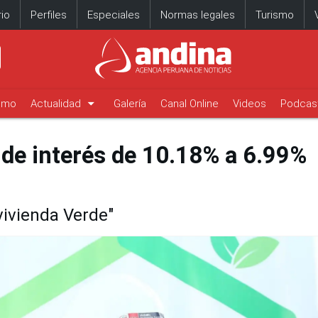
io
Perfiles
Especiales
Normas legales
Turismo
arrow_drop_down
timo
Actualidad
Galería
Canal Online
Videos
Podcas
 de interés de 10.18% a 6.99%
vivienda Verde"