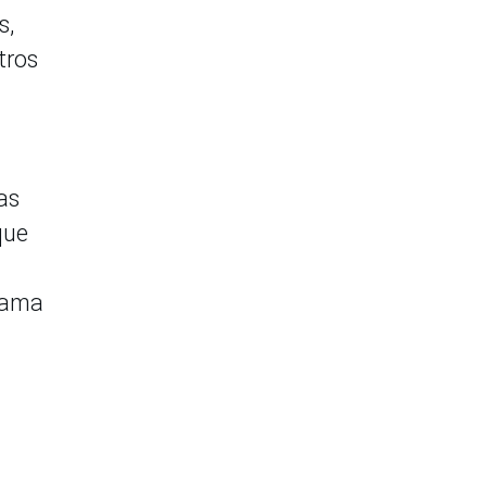
s,
tros
as
que
grama