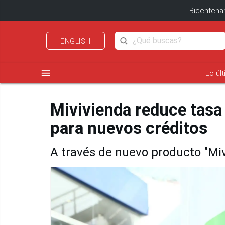
Bicentenar
ENGLISH
menu
Lo úl
Mivivienda reduce tasa
para nuevos créditos
A través de nuevo producto "Mi