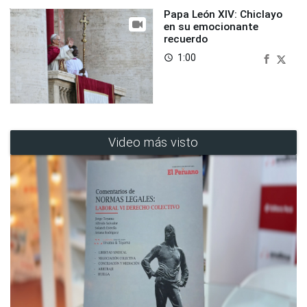
Papa León XIV: Chiclayo
en su emocionante
recuerdo
1:00
access_time
Video más visto