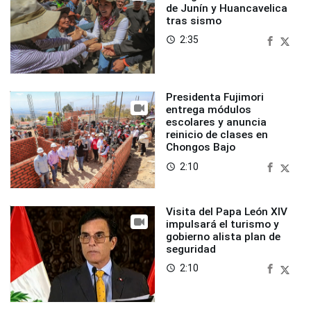
de Junín y Huancavelica
tras sismo
2:35
access_time
Presidenta Fujimori
entrega módulos
escolares y anuncia
reinicio de clases en
Chongos Bajo
2:10
access_time
Visita del Papa León XIV
impulsará el turismo y
gobierno alista plan de
seguridad
2:10
access_time