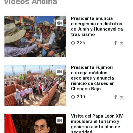
Videos Andina
Presidenta anuncia
emergencia en distritos
de Junín y Huancavelica
tras sismo
2:35
access_time
Presidenta Fujimori
entrega módulos
escolares y anuncia
reinicio de clases en
Chongos Bajo
2:10
access_time
Visita del Papa León XIV
impulsará el turismo y
gobierno alista plan de
seguridad