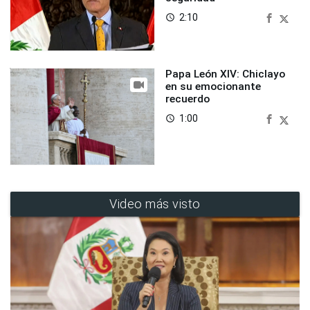
2:10
access_time
Papa León XIV: Chiclayo
en su emocionante
recuerdo
1:00
access_time
Video más visto