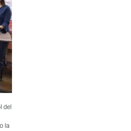
l del
o la