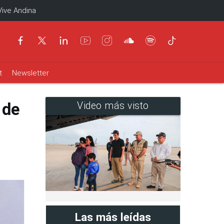
Vive Andina
t
Newsletter
 de
Video más visto
Las más leídas