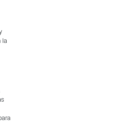
y
 la
a
as
para