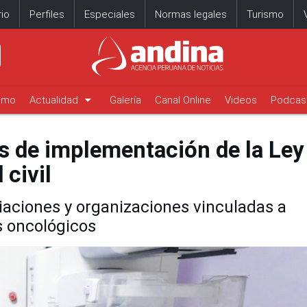
io
Perfiles
Especiales
Normas legales
Turismo
arrow_drop_down
timo
Actualidad
Galería
Canal Online
Videos
Podcas
 de implementación de la Ley
 civil
ciaciones y organizaciones vinculadas a
s oncológicos