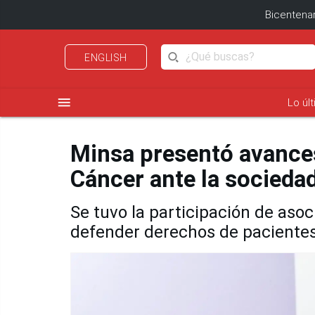
Bicentenar
ENGLISH
menu
Lo úl
Minsa presentó avances
Cáncer ante la sociedad
Se tuvo la participación de aso
defender derechos de paciente