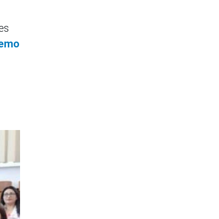
es
remo