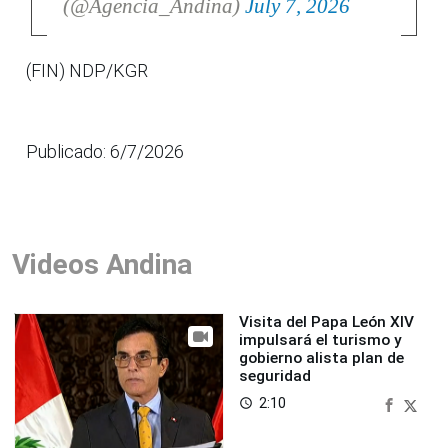
(@Agencia_Andina)
July 7, 2026
(FIN) NDP/KGR
Publicado: 6/7/2026
Videos Andina
Visita del Papa León XIV
impulsará el turismo y
gobierno alista plan de
seguridad
2:10
access_time