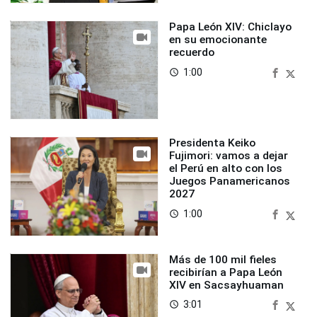
Papa León XIV: Chiclayo
en su emocionante
recuerdo
1:00
access_time
Presidenta Keiko
Fujimori: vamos a dejar
el Perú en alto con los
Juegos Panamericanos
2027
1:00
access_time
Más de 100 mil fieles
recibirían a Papa León
XIV en Sacsayhuaman
3:01
access_time