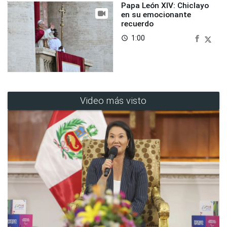
Papa León XIV: Chiclayo
en su emocionante
recuerdo
1:00
access_time
Video más visto