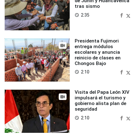
de Junín y Huancavelica
tras sismo
2:35
access_time
Presidenta Fujimori
entrega módulos
escolares y anuncia
reinicio de clases en
Chongos Bajo
2:10
access_time
Visita del Papa León XIV
impulsará el turismo y
gobierno alista plan de
seguridad
2:10
access_time