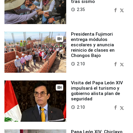
tras sismo
2:35
access_time
Presidenta Fujimori
entrega módulos
escolares y anuncia
reinicio de clases en
Chongos Bajo
2:10
access_time
Visita del Papa León XIV
impulsará el turismo y
gobierno alista plan de
seguridad
2:10
access_time
Papa León XIV: Chiclayo