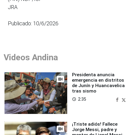
JRA
Publicado: 10/6/2026
Videos Andina
Presidenta anuncia
emergencia en distritos
de Junín y Huancavelica
tras sismo
2:35
access_time
¡Triste adiós! Fallece
Jorge Messi, padre y