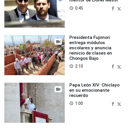
mentor de Lionel Messi
0:45
access_time
Presidenta Fujimori
entrega módulos
escolares y anuncia
reinicio de clases en
Chongos Bajo
2:10
access_time
Papa León XIV: Chiclayo
en su emocionante
recuerdo
1:00
access_time