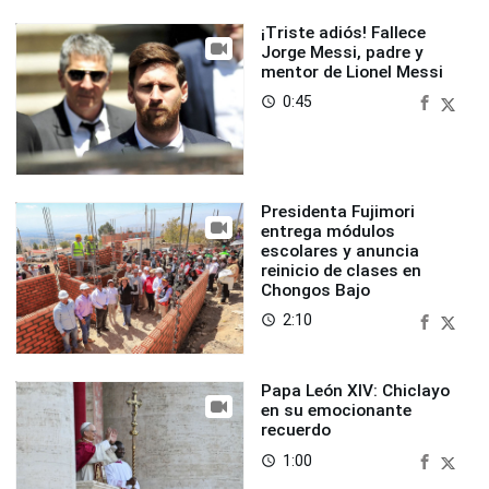
¡Triste adiós! Fallece
Jorge Messi, padre y
mentor de Lionel Messi
0:45
access_time
Presidenta Fujimori
entrega módulos
escolares y anuncia
reinicio de clases en
Chongos Bajo
2:10
access_time
Papa León XIV: Chiclayo
en su emocionante
recuerdo
1:00
access_time