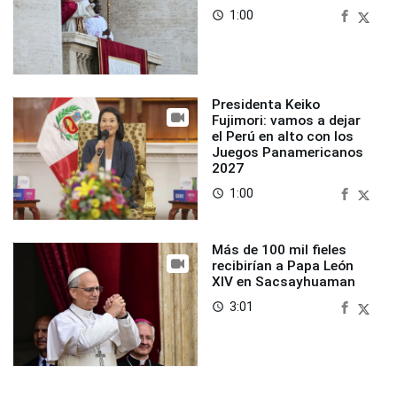
1:00
access_time
Presidenta Keiko
Fujimori: vamos a dejar
el Perú en alto con los
Juegos Panamericanos
2027
1:00
access_time
Más de 100 mil fieles
recibirían a Papa León
XIV en Sacsayhuaman
3:01
access_time