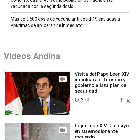
Covid-19: casi el 45% de la población de Tacna esta
vacunada con la segunda dosis
Más de 8,500 dosis de vacuna anti covid-19 enviadas a
Apurímac se aplicarán de inmediato
Videos Andina
Visita del Papa León XIV
impulsará el turismo y
gobierno alista plan de
seguridad
2:10
access_time
Papa León XIV: Chiclayo
en su emocionante
recuerdo