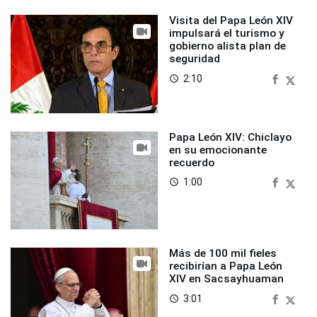
Visita del Papa León XIV
impulsará el turismo y
gobierno alista plan de
seguridad
2:10
access_time
Papa León XIV: Chiclayo
en su emocionante
recuerdo
1:00
access_time
Más de 100 mil fieles
recibirían a Papa León
XIV en Sacsayhuaman
3:01
access_time