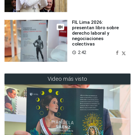
FIL Lima 2026:
presentan libro sobre
derecho laboral y
negociaciones
colectivas
2:42
access_time
Video más visto