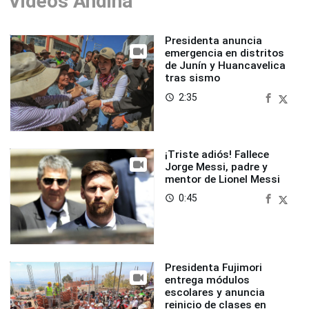
Videos Andina
Presidenta anuncia
emergencia en distritos
de Junín y Huancavelica
tras sismo
2:35
access_time
¡Triste adiós! Fallece
Jorge Messi, padre y
mentor de Lionel Messi
0:45
access_time
Presidenta Fujimori
entrega módulos
escolares y anuncia
reinicio de clases en