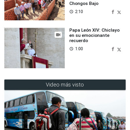
Chongos Bajo
2:10
access_time
Papa León XIV: Chiclayo
en su emocionante
recuerdo
1:00
access_time
Video más visto