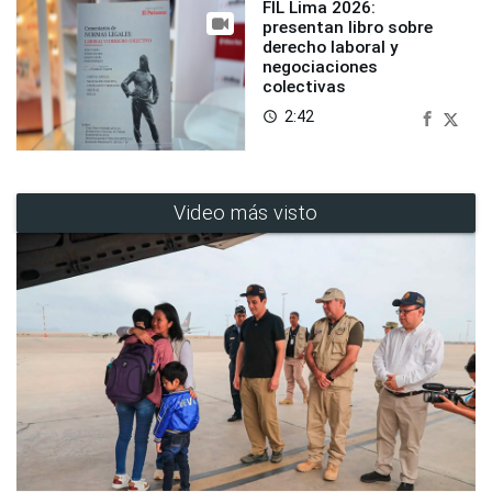
FIL Lima 2026:
presentan libro sobre
derecho laboral y
negociaciones
colectivas
2:42
access_time
Video más visto