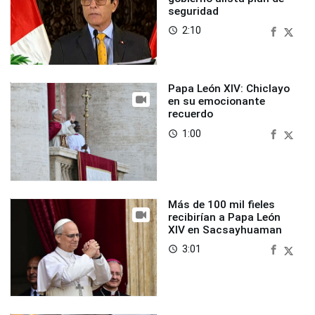
seguridad
2:10
access_time
Papa León XIV: Chiclayo
en su emocionante
recuerdo
1:00
access_time
Más de 100 mil fieles
recibirían a Papa León
XIV en Sacsayhuaman
3:01
access_time