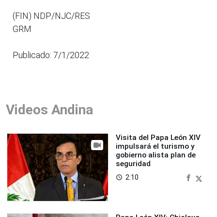
(FIN) NDP/NJC/RES
GRM
Publicado: 7/1/2022
Videos Andina
Visita del Papa León XIV
impulsará el turismo y
gobierno alista plan de
seguridad
2:10
access_time