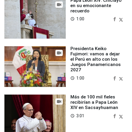
Papa León XIV: Chiclayo
en su emocionante
recuerdo
1:00
access_time
Presidenta Keiko
Fujimori: vamos a dejar
el Perú en alto con los
Juegos Panamericanos
2027
1:00
access_time
Más de 100 mil fieles
recibirían a Papa León
XIV en Sacsayhuaman
3:01
access_time