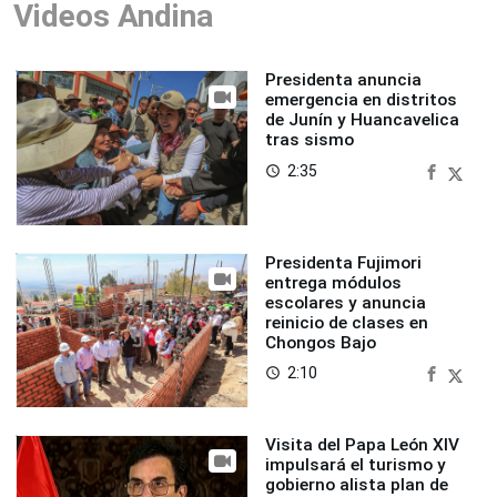
Videos Andina
Presidenta anuncia
emergencia en distritos
de Junín y Huancavelica
tras sismo
2:35
access_time
Presidenta Fujimori
entrega módulos
escolares y anuncia
reinicio de clases en
Chongos Bajo
2:10
access_time
Visita del Papa León XIV
impulsará el turismo y
gobierno alista plan de