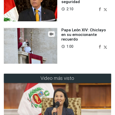
seguridad
2:10
access_time
Papa León XIV: Chiclayo
en su emocionante
recuerdo
1:00
access_time
Video más visto