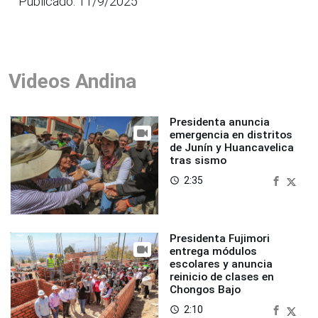
Publicado: 11/9/2025
Videos Andina
Presidenta anuncia
emergencia en distritos
de Junín y Huancavelica
tras sismo
2:35
access_time
Presidenta Fujimori
entrega módulos
escolares y anuncia
reinicio de clases en
Chongos Bajo
2:10
access_time