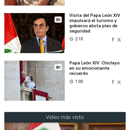
Visita del Papa León XIV
impulsará el turismo y
gobierno alista plan de
seguridad
2:10
access_time
Papa León XIV: Chiclayo
en su emocionante
recuerdo
1:00
access_time
Video más visto