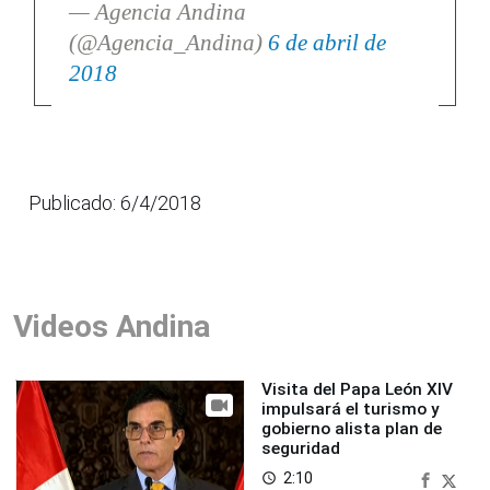
— Agencia Andina
(@Agencia_Andina)
6 de abril de
2018
Publicado: 6/4/2018
Videos Andina
Visita del Papa León XIV
impulsará el turismo y
gobierno alista plan de
seguridad
2:10
access_time