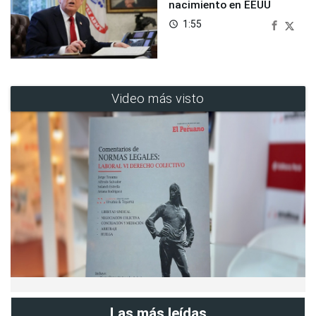
nacimiento en EEUU
1:55
access_time
Video más visto
Las más leídas