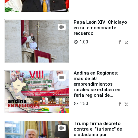
Papa León XIV: Chiclayo
en su emocionante
recuerdo
1:00
access_time
Andina en Regiones:
más de 50
emprendimientos
rurales se exhiben en
feria regional de
Foncodes
1:50
access_time
Trump firma decreto
contra el "turismo" de
ciudadanía por