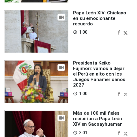
Papa León XIV: Chiclayo
en su emocionante
recuerdo
1:00
access_time
Presidenta Keiko
Fujimori: vamos a dejar
el Perú en alto con los
Juegos Panamericanos
2027
1:00
access_time
Más de 100 mil fieles
recibirían a Papa León
XIV en Sacsayhuaman
3:01
access_time