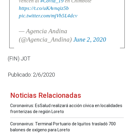
vencen al
#Covid_19
en Chimbote
https://t.co/uKAvnqiz5b
pic.twitter.com/mjVh5L4dcv
— Agencia Andina
(@Agencia_Andina)
June 2, 2020
(FIN) JOT
Publicado: 2/6/2020
Noticias Relacionadas
Coronavirus: EsSalud realizará acción cívica en localidades
fronterizas de región Loreto
Coronavirus: Terminal Portuario de Iquitos trasladó 700
balones de oxígeno para Loreto