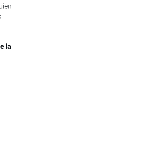
quien
s
e la