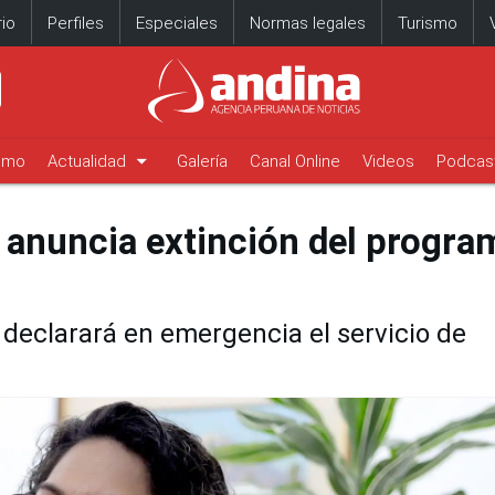
io
Perfiles
Especiales
Normas legales
Turismo
arrow_drop_down
timo
Actualidad
Galería
Canal Online
Videos
Podcas
a anuncia extinción del progra
 declarará en emergencia el servicio de