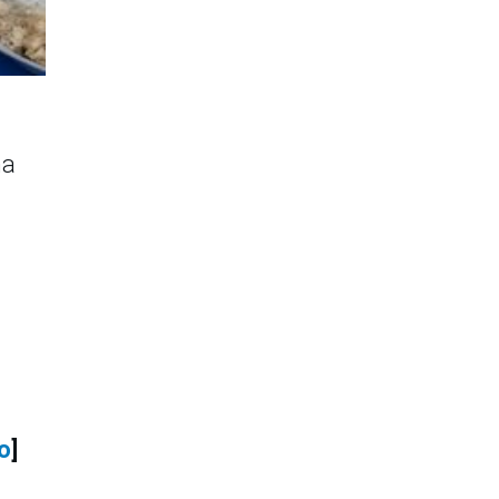
ma
go
]