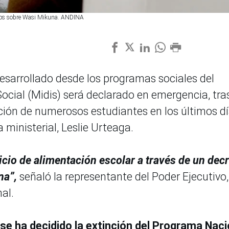
uncios sobre Wasi Mikuna. ANDINA
desarrollado desde los programas sociales del
Social (Midis) será declarado en emergencia, tra
ación de numerosos estudiantes en los últimos dí
a ministerial, Leslie Urteaga.
icio de alimentación escolar a través de un dec
na”,
señaló la representante del Poder Ejecutivo,
al.
se ha decidido la extinción del Programa Naci