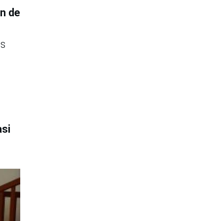
ón de
os
si