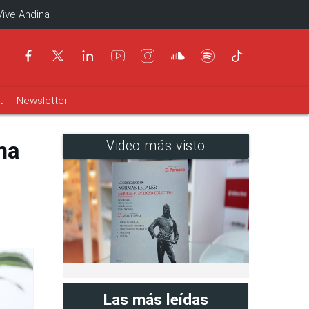
Vive Andina
t
Newsletter
ma
Video más visto
Las más leídas