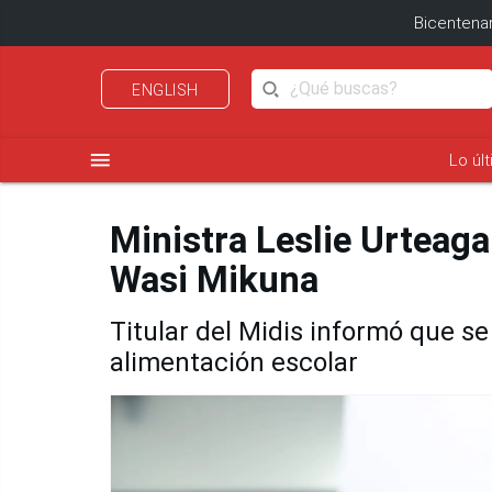
Bicentenar
ENGLISH
menu
Lo úl
Ministra Leslie Urteag
Wasi Mikuna
Titular del Midis informó que se
alimentación escolar