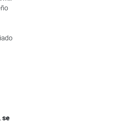
eño
iado
, se