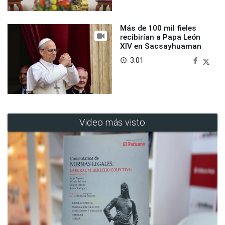
Más de 100 mil fieles
recibirían a Papa León
XIV en Sacsayhuaman
3:01
access_time
Video más visto