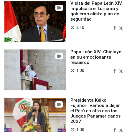
Visita del Papa León XIV
impulsará el turismo y
gobierno alista plan de
seguridad
2:10
access_time
Papa León XIV: Chiclayo
en su emocionante
recuerdo
1:00
access_time
Presidenta Keiko
Fujimori: vamos a dejar
el Perú en alto con los
Juegos Panamericanos
2027
1:00
access_time