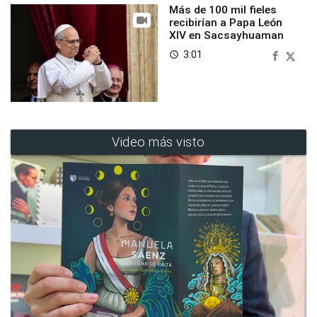
Más de 100 mil fieles
recibirían a Papa León
XIV en Sacsayhuaman
3:01
access_time
Video más visto