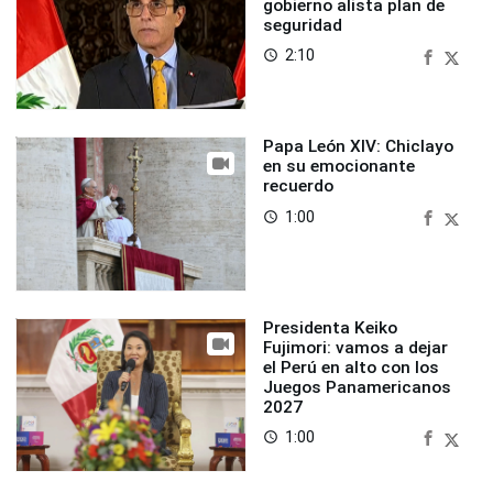
gobierno alista plan de
seguridad
2:10
access_time
Papa León XIV: Chiclayo
en su emocionante
recuerdo
1:00
access_time
Presidenta Keiko
Fujimori: vamos a dejar
el Perú en alto con los
Juegos Panamericanos
2027
1:00
access_time