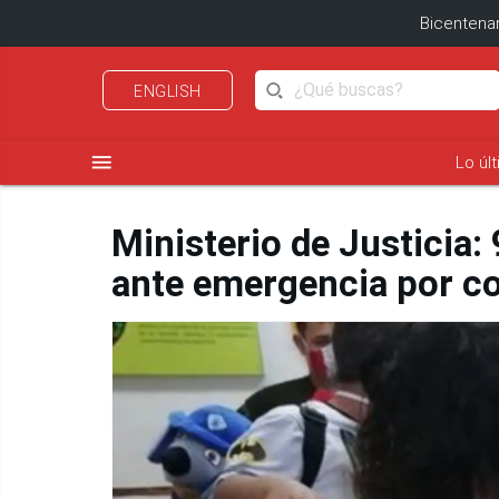
Bicentenar
ENGLISH
menu
Lo úl
Ministerio de Justicia:
ante emergencia por c