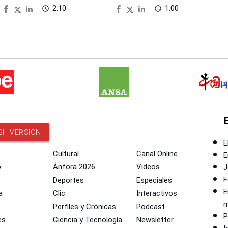
2:10
1:00
access_time
access_time
SH VERSION
E
Cultural
Canal Online
E
o
Ánfora 2026
Videos
J
F
Deportes
Especiales
E
a
Clic
Interactivos
m
Perfiles y Crónicas
Podcast
P
es
Ciencia y Tecnología
Newsletter