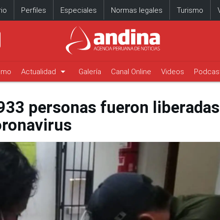
io
Perfiles
Especiales
Normas legales
Turismo
arrow_drop_down
timo
Actualidad
Galería
Canal Online
Videos
Podcas
 933 personas fueron liberadas
oronavirus