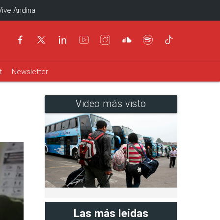
Vive Andina
t
Newsletter
Video más visto
Las más leídas