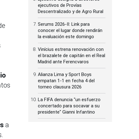
ejecutivos de Provías
Descentralizado y de Agro Rural
Serums 2026-II: Link para
de
conocer el lugar donde rendirán
la evaluación este domingo
s
Vinícius estrena renovación con
el brazalete de capitán en el Real
Madrid ante Ferencvaros
io
Alianza Lima y Sport Boys
empatan 1-1 en fecha 4 del
ntos
torneo clausura 2026
La FIFA denuncia "un esfuerzo
concertado para socavar a su
presidente" Gianni Infantino
es
a
s.