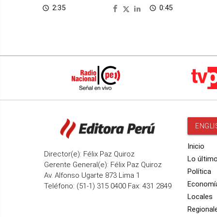
2:35
0:45
access_time
access_time
ENGLI
Inicio
Director(e): Félix Paz Quiroz
Lo últim
Gerente General(e): Félix Paz Quiroz
Política
Av. Alfonso Ugarte 873 Lima 1
Economí
Teléfono: (51-1) 315 0400 Fax: 431 2849
Locales
Regional