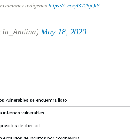
anizaciones indígenas
https://t.co/yl372bjQtY
cia_Andina)
May 18, 2020
os vulnerables se encuentra listo
a internos vulnerables
privados de libertad
 excluidos de indultos por coronavirus