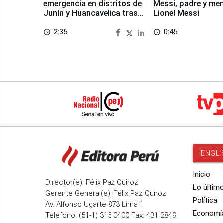
emergencia en distritos de
Messi, padre y me
Junín y Huancavelica tras
Lionel Messi
sismo
2:35
0:45
access_time
access_time
ENGLI
Inicio
Director(e): Félix Paz Quiroz
Lo últim
Gerente General(e): Félix Paz Quiroz
Política
Av. Alfonso Ugarte 873 Lima 1
Economí
Teléfono: (51-1) 315 0400 Fax: 431 2849