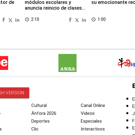
ntor de
módulos escolares y
su emocionante re
anuncia reinicio de clases
en Chongos Bajo
2:10
1:00
access_time
access_time
SH VERSION
E
Cultural
Canal Online
E
o
Ánfora 2026
Videos
J
F
Deportes
Especiales
E
a
Clic
Interactivos