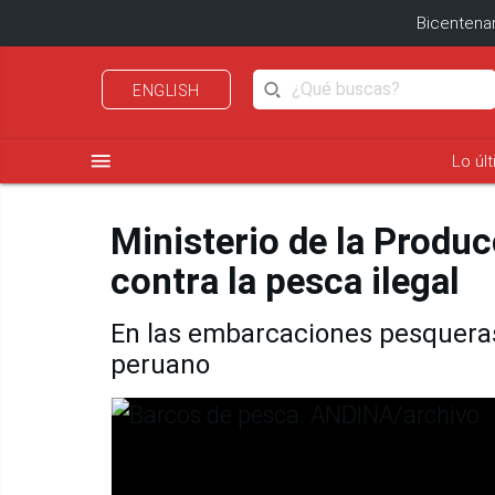
Bicentenar
ENGLISH
menu
Lo úl
Ministerio de la Produc
contra la pesca ilegal
En las embarcaciones pesqueras
peruano