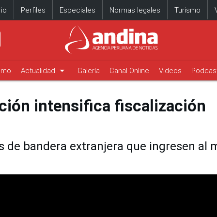
io
Perfiles
Especiales
Normas legales
Turismo
arrow_drop_down
timo
Actualidad
Galería
Canal Online
Videos
Podcas
ción intensifica fiscalización
 de bandera extranjera que ingresen al 