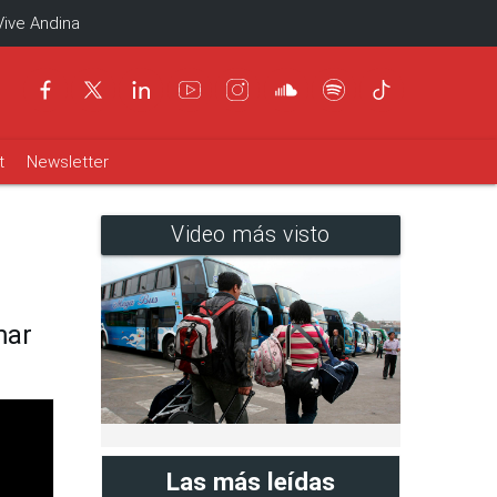
Vive Andina
t
Newsletter
Video más visto
mar
Las más leídas