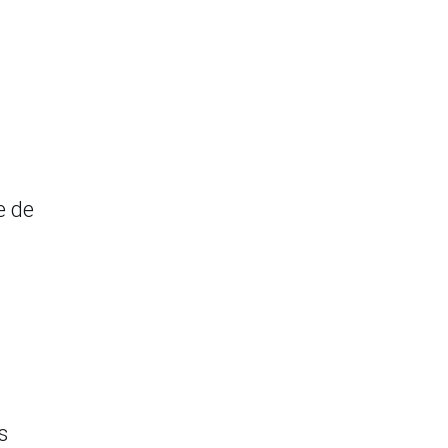
e de
s