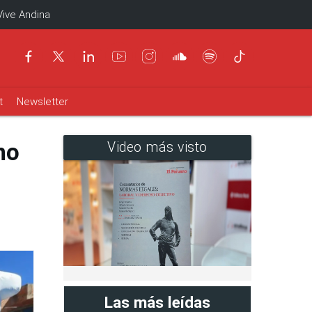
Vive Andina
t
Newsletter
no
Video más visto
Las más leídas