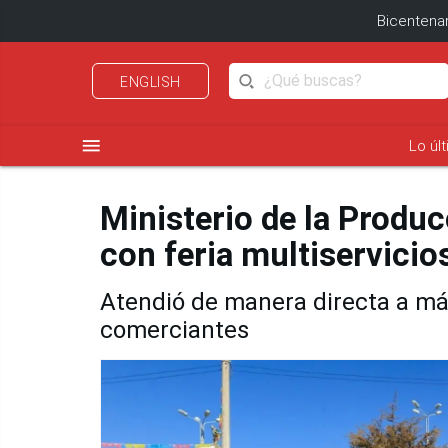
Bicentenar
ENGLISH
menu
Lo úl
Ministerio de la Produ
con feria multiservicio
Atendió de manera directa a má
comerciantes