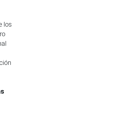
e los
ro
nal
cción
as