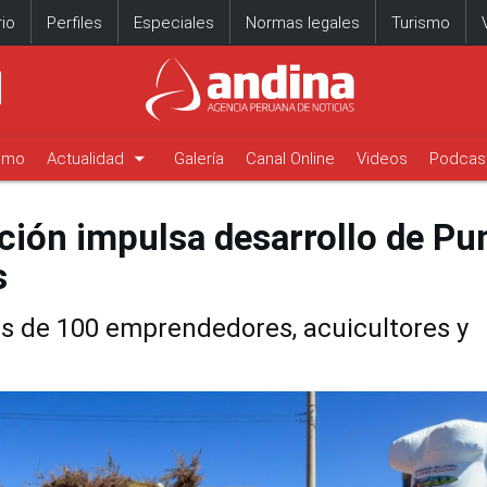
io
Perfiles
Especiales
Normas legales
Turismo
arrow_drop_down
timo
Actualidad
Galería
Canal Online
Videos
Podcas
cción impulsa desarrollo de Pu
s
s de 100 emprendedores, acuicultores y