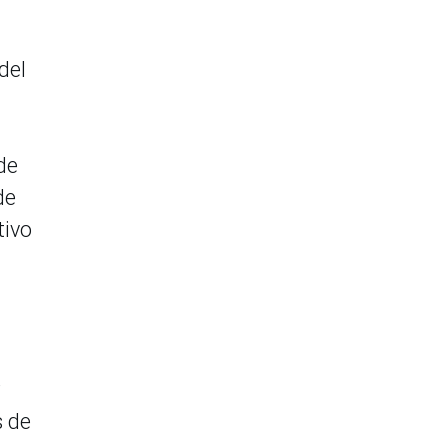
del
de
de
tivo
s de