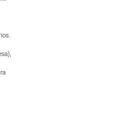
rios.
sa),
era