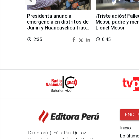
Presidenta anuncia
¡Triste adiós! Fall
emergencia en distritos de
Messi, padre y me
Junín y Huancavelica tras
Lionel Messi
sismo
2:35
0:45
access_time
access_time
ENGLI
Inicio
Director(e): Félix Paz Quiroz
Lo últim