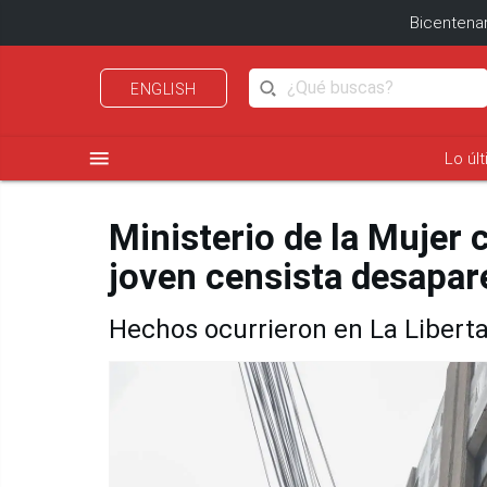
Bicentenar
ENGLISH
menu
Lo úl
Ministerio de la Mujer 
joven censista desapar
Hechos ocurrieron en La Libert