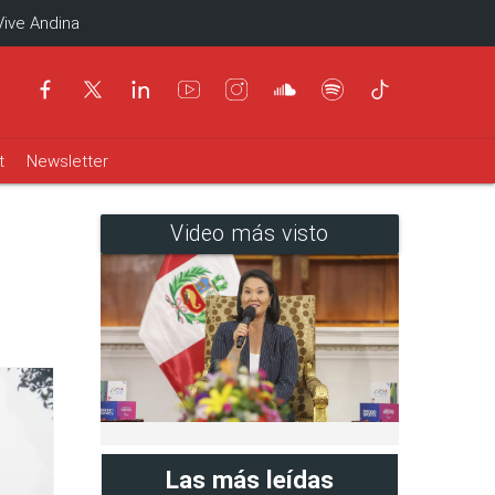
Vive Andina
t
Newsletter
Video más visto
Las más leídas