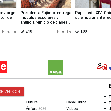
ece Jorge
Presidenta Fujimori entrega
Papa León XIV: Chi
ntor de
módulos escolares y
su emocionante re
anuncia reinicio de clases
en Chongos Bajo
2:10
1:00
access_time
access_time
SH VERSION
E
Cultural
Canal Online
E
o
Ánfora 2026
Videos
J