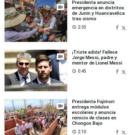
Presidenta anuncia
emergencia en distritos
de Junín y Huancavelica
tras sismo
2:35
access_time
¡Triste adiós! Fallece
Jorge Messi, padre y
mentor de Lionel Messi
0:45
access_time
Presidenta Fujimori
entrega módulos
escolares y anuncia
reinicio de clases en
Chongos Bajo
2:10
access_time