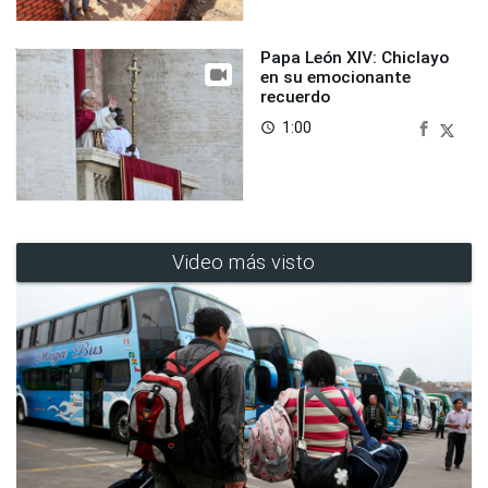
Papa León XIV: Chiclayo
en su emocionante
recuerdo
1:00
access_time
Video más visto