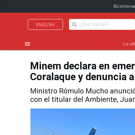
Bicentenar
ENGLISH
menu
Lo úl
Minem declara en emerg
Coralaque y denuncia a
Ministro Rómulo Mucho anunció d
con el titular del Ambiente, Jua