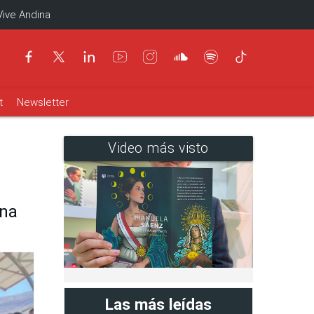
Vive Andina
t
Newsletter
Video más visto
ona
Las más leídas