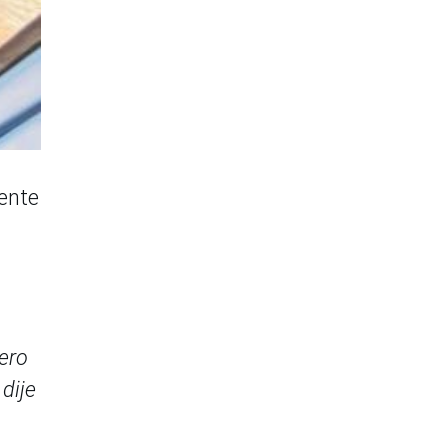
nente
ero
dije