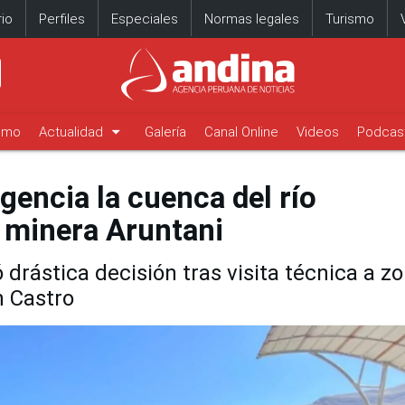
io
Perfiles
Especiales
Normas legales
Turismo
arrow_drop_down
timo
Actualidad
Galería
Canal Online
Videos
Podcas
encia la cuenca del río
 minera Aruntani
rástica decisión tras visita técnica a z
n Castro