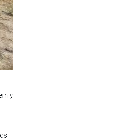
nem y
e
los