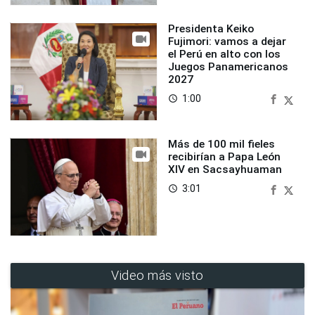
Presidenta Keiko
Fujimori: vamos a dejar
el Perú en alto con los
Juegos Panamericanos
2027
1:00
access_time
Más de 100 mil fieles
recibirían a Papa León
XIV en Sacsayhuaman
3:01
access_time
Video más visto