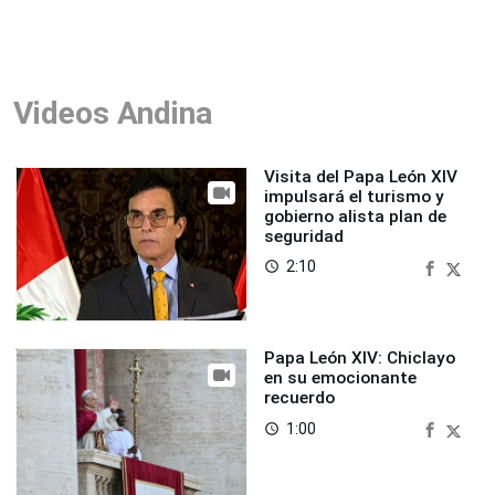
Videos Andina
Visita del Papa León XIV
impulsará el turismo y
gobierno alista plan de
seguridad
2:10
access_time
Papa León XIV: Chiclayo
en su emocionante
recuerdo
1:00
access_time