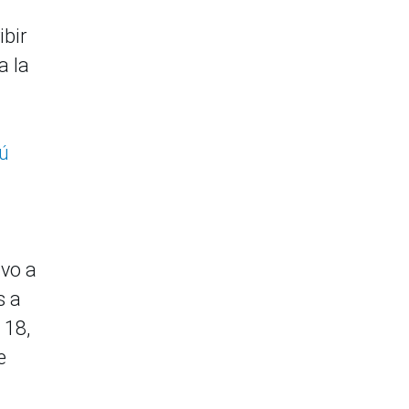
ibir
a la
rú
ivo a
s a
 18,
e