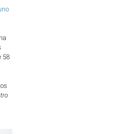
yuno
 ha
s
e 58
los
tro