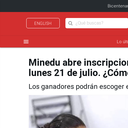
Bicentenar
ENGLISH
menu
Lo úl
Minedu abre inscripcio
lunes 21 de julio. ¿Có
Los ganadores podrán escoger en