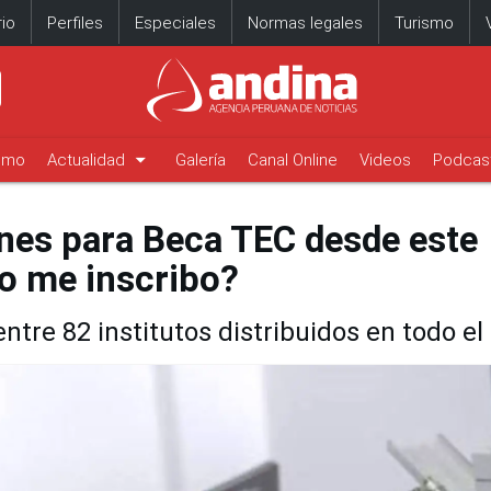
io
Perfiles
Especiales
Normas legales
Turismo
arrow_drop_down
timo
Actualidad
Galería
Canal Online
Videos
Podcas
nes para Beca TEC desde este
mo me inscribo?
tre 82 institutos distribuidos en todo el 