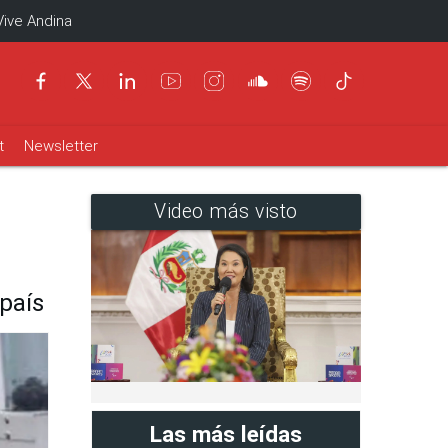
Vive Andina
t
Newsletter
Video más visto
país
Las más leídas