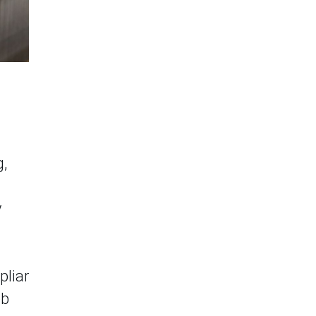
g,
y
pliar
eb