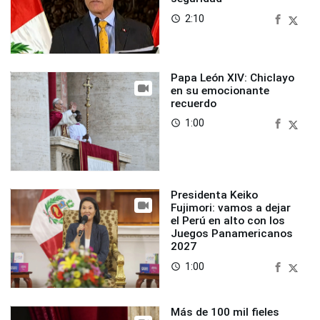
2:10
access_time
Papa León XIV: Chiclayo
en su emocionante
recuerdo
1:00
access_time
Presidenta Keiko
Fujimori: vamos a dejar
el Perú en alto con los
Juegos Panamericanos
2027
1:00
access_time
Más de 100 mil fieles