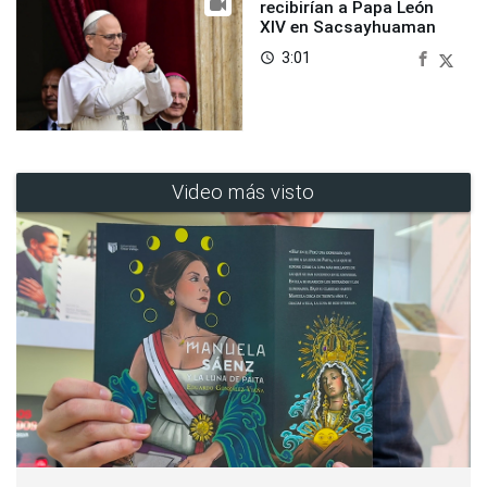
recibirían a Papa León
XIV en Sacsayhuaman
3:01
access_time
Video más visto