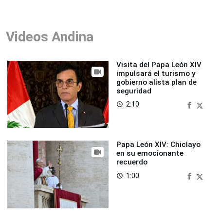
Videos Andina
Visita del Papa León XIV
impulsará el turismo y
gobierno alista plan de
seguridad
2:10
access_time
Papa León XIV: Chiclayo
en su emocionante
recuerdo
1:00
access_time