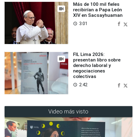
Más de 100 mil fieles
recibirían a Papa León
XIV en Sacsayhuaman
3:01
access_time
FIL Lima 2026:
presentan libro sobre
derecho laboral y
negociaciones
colectivas
2:42
access_time
Video más visto