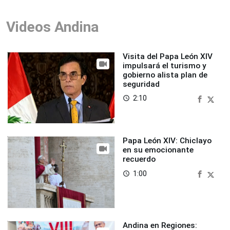
Videos Andina
Visita del Papa León XIV
impulsará el turismo y
gobierno alista plan de
seguridad
2:10
access_time
Papa León XIV: Chiclayo
en su emocionante
recuerdo
1:00
access_time
Andina en Regiones: