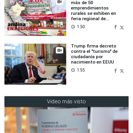
más de 50
emprendimientos
rurales se exhiben en
feria regional de
Foncodes
1:50
access_time
Trump firma decreto
contra el "turismo" de
ciudadanía por
nacimiento en EEUU
1:55
access_time
Video más visto