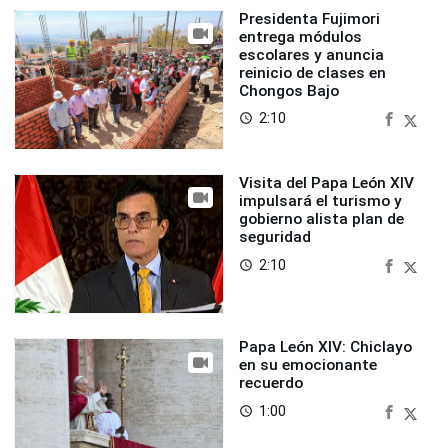
Presidenta Fujimori
entrega módulos
escolares y anuncia
reinicio de clases en
Chongos Bajo
2:10
access_time
Visita del Papa León XIV
impulsará el turismo y
gobierno alista plan de
seguridad
2:10
access_time
Papa León XIV: Chiclayo
en su emocionante
recuerdo
1:00
access_time