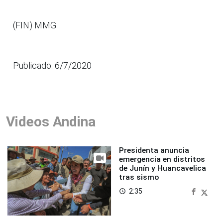
(FIN) MMG
Publicado: 6/7/2020
Videos Andina
Presidenta anuncia
emergencia en distritos
de Junín y Huancavelica
tras sismo
2:35
access_time