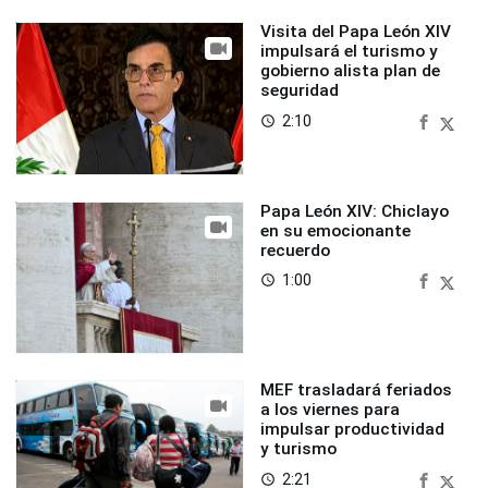
Visita del Papa León XIV
impulsará el turismo y
gobierno alista plan de
seguridad
2:10
access_time
Papa León XIV: Chiclayo
en su emocionante
recuerdo
1:00
access_time
MEF trasladará feriados
a los viernes para
impulsar productividad
y turismo
2:21
access_time