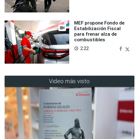
MEF propone Fondo de
Estabilización Fiscal
para frenar alza de
combustibles
2:22
access_time
Video más visto