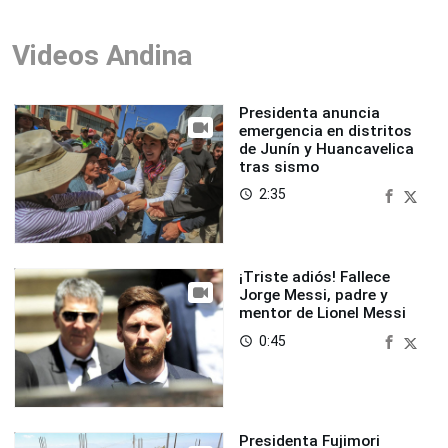
Videos Andina
Presidenta anuncia
emergencia en distritos
de Junín y Huancavelica
tras sismo
2:35
access_time
¡Triste adiós! Fallece
Jorge Messi, padre y
mentor de Lionel Messi
0:45
access_time
Presidenta Fujimori