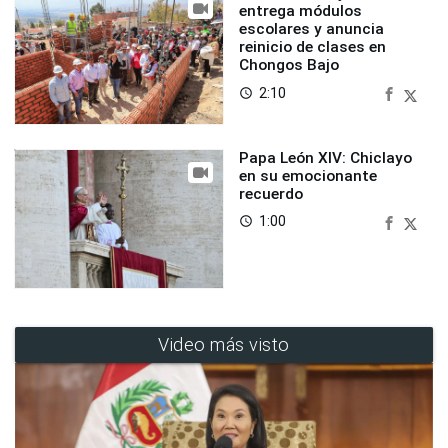
entrega módulos
escolares y anuncia
reinicio de clases en
Chongos Bajo
2:10
access_time
Papa León XIV: Chiclayo
en su emocionante
recuerdo
1:00
access_time
Video más visto